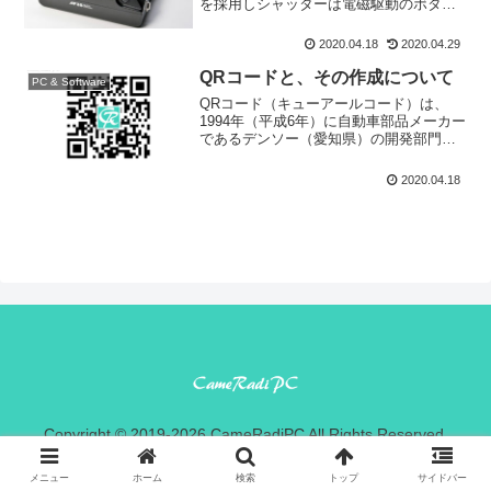
を採用しシャッターは電磁駆動のボタン
式で、オートフォーカスにCCDセンサー
による三角測量方式を採用した35mmサ
2020.04.18
2020.04.29
イズの全自動のカメラです。ただしカメ
ラ自体にはオ...
QRコードと、その作成について
PC & Software
QRコード（キューアールコード）は、
1994年（平成6年）に自動車部品メーカー
であるデンソー（愛知県）の開発部門
（現在は分離しデンソーウェーブ）が発
明したマトリックス型二次元コードであ
2020.04.18
る。 「QR」は Quick Response の頭字
語...
Copyright © 2019-2026 CameRadiPC All Rights Reserved.
メニュー
ホーム
検索
トップ
サイドバー