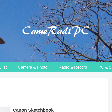
list
Camera & Photo
Radio & Record
PC & S
Canon Sketchbook