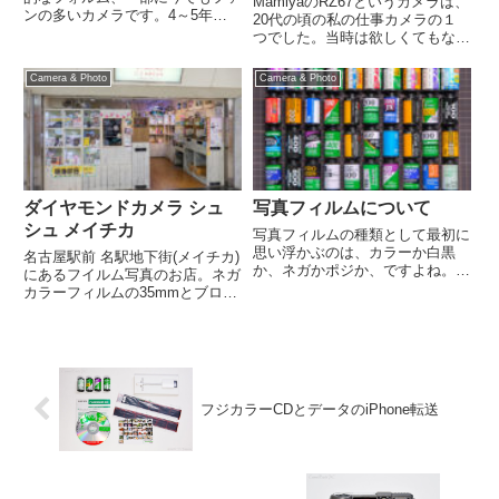
MamiyaのRZ67というカメラは、
ンの多いカメラです。4～5年前
20代の頃の私の仕事カメラの１
までは使えない個体を含めると4
つでした。当時は欲しくてもなか
台ほど持っていましたが、全て譲
な買えるような代物でもなかった
ったり処分したりで手元には1台
のですが、デジカメがスタジオ写
Camera & Photo
Camera & Photo
も残っていませんでした。なので
真で使用されるようになるとドン
今回縁あって見つけた1台を再
ドン中古で格安に出てきました。
び...
そんなこんなでレンズ3...
ダイヤモンドカメラ シュ
写真フィルムについて
シュ メイチカ
写真フィルムの種類として最初に
思い浮かぶのは、カラーか白黒
名古屋駅前 名駅地下街(メイチカ)
か、ネガかポジか、ですよね。現
にあるフイルム写真のお店。ネガ
在のフィルム写真はレンズ付きフ
カラーフィルムの35mmとブロー
ィルムの"写ルンです"を使うと
ニーの現像を小さなお店の中で今
か、インスタグラムを見てとか趣
でもやってます。即日仕上げ。フ
味の写真あるいは作品創りが主で
ィルム現像と同時にデータCDを
あると思います。それらはネガカ
作ればi-Phoneなら無料で転送す
ラ...
ることができます。...
フジカラーCDとデータのiPhone転送