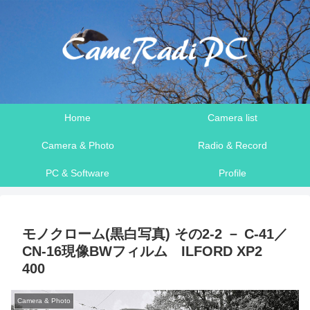
Home
Camera list
Camera & Photo
Radio & Record
PC & Software
Profile
モノクローム(黒白写真) その2-2 － C-41／
CN-16現像BWフィルム ILFORD XP2
400
Camera & Photo