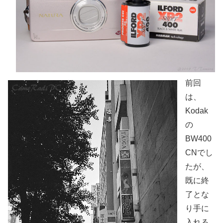
前回
は、
Kodak
の
BW400
CNでし
たが、
既に終
了とな
り手に
入れる