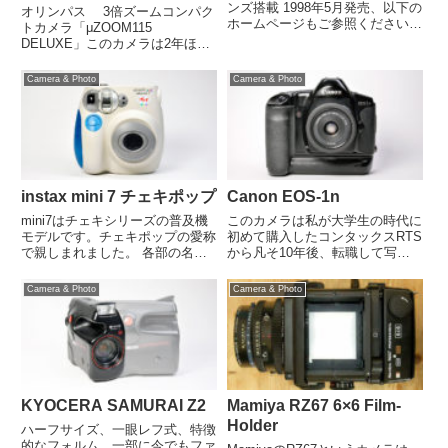
ンズ搭載 1998年5月発売、以下の
オリンパス 3倍ズームコンパク
ホームページもご参照ください。
トカメラ「μZOOM115
オリンパス>ニュース 主な仕様
DELUXE」このカメラは2年ほど
OZ 105R 2017年頃にいつもの
前に手に入れてフィルムを詰めて
ようにジャンクで入手し、またい
ありましたが、数カット撮影した
Camera & Photo
Camera & Photo
つものようにフィルムを詰めたま
まま放置状態、結局いままで一度
ま放置し...
も撮影フィルムを現像したことが
なく撮影状態を確認していません
でした。
instax mini 7 チェキポップ
Canon EOS-1n
mini7はチェキシリーズの普及機
このカメラは私が大学生の時代に
モデルです。チェキポップの愛称
初めて購入したコンタックスRTS
で親しまれました。 各部の名称
から凡そ10年後、転職して写真
電池を入れる電池ぶたのロックを
関係の仕事についてから購入した
下にスライドさせて電池ぶたを開
一眼レフとしては二代目となるカ
Camera & Photo
Camera & Photo
きます。電池のプラス、マイナス
メラです。2017年6月にこのカメ
を表示に合わせて左右奥の電池か
ラではよくあるバッテリーの残量
ら先に入れていきます。その...
があるにもかかわらず b...
KYOCERA SAMURAI Z2
Mamiya RZ67 6×6 Film-
Holder
ハーフサイズ、一眼レフ式、特徴
的なフォルム、一部に今でもファ