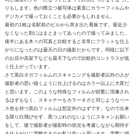
りもします。色の際立つ被写体は素直にカラーフィルムや
デジカメで撮っておくことも必要かもしれません。
最初の1枚は名駅前のビルから突き出た看板です。最近少
なくなった割にはまとまってあったので撮ってみました。
後半にある木々の写真と比較すると非常にフラットな仕上
がりになったのは曇天の日の撮影だからです。同様に以下
のお店や高架下なども曇天下なので比較的コントラスが低
く仕上がっています。
さて黒白ネガフィルムのスキャニングを撮影者以外の人が
撮影者の思い描くように仕上げるのはカラー以上に大変だ
と思います。このような特殊なフィルムが頻繁に現像され
るはずもなく、スキャナーもカラーネガと同じようなベー
ス色を持つ黒白フィルムは想定外のはずです。なので出来
る限り白飛びせず、黒つぶれのないようにスキャンお願い
をして、後で撮影者が撮影時の状況を考慮しながら期待す
る仕上がりに調整するのが私は良いと思います。実際に掲