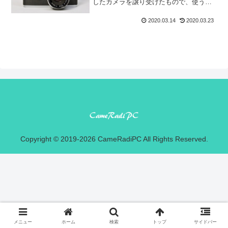
したカメラを譲り受けたもので、使うこ
ともなかったので暫く後輩に貸し出して
いた時期もありました。自分で購入した
2020.03.14
2020.03.23
ものなら多分その後輩に譲っていたので
すが、そういう訳にも...
Copyright © 2019-2026 CameRadiPC All Rights Reserved.
メニュー
ホーム
検索
トップ
サイドバー