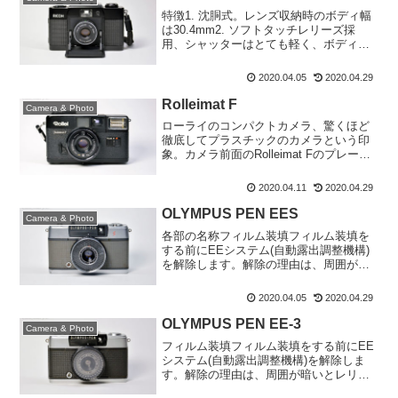
特徴1. 沈胴式。レンズ収納時のボディ幅
は30.4mm2. ソフトタッチレリーズ採
用、シャッターはとても軽く、ボディが
小さくても手振れの心配がありません。
3. ファインダー内に手振れ警告ランプ内
2020.04.05
2020.04.29
臓。シャッタースピードが1/60秒になる
場合は...
Rolleimat F
Camera & Photo
ローライのコンパクトカメラ、驚くほど
徹底してプラスチックのカメラという印
象。カメラ前面のRolleimat Fのプレート
が無い状態でしたのでシャッターが切れ
ることくらいしか確認せずに長らく放置
2020.04.11
2020.04.29
していました。次はどれにしようかと迷
う中でこれを...
OLYMPUS PEN EES
Camera & Photo
各部の名称フィルム装填フィルム装填を
する前にEEシステム(自動露出調整機構)
を解除します。解除の理由は、周囲が暗
いとレリーズボタン(シャッターボタン)が
押せずフィルムを空送りすることが出来
2020.04.05
2020.04.29
ずスムーズにフィルム装填が出来ない場
合があるからです...
OLYMPUS PEN EE-3
Camera & Photo
フィルム装填フィルム装填をする前にEE
システム(自動露出調整機構)を解除しま
す。解除の理由は、周囲が暗いとレリー
ズボタン(シャッターボタン)が押せずフィ