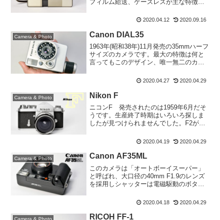
フィルム給送、ケースレスが主な特徴で
す。手元にあるものは、元箱の中にしま
い込んでいたので外観の状態は良好です
2020.04.12
2020.09.16
が数十年前のものですので機能が正常に
動くのかどうかは定かではあ...
Canon DIAL35
Camera & Photo
1963年(昭和38年)11月発売の35mmハーフ
サイズのカメラです。最大の特徴は何と
言ってもこのデザイン、唯一無二のカタ
チをしています。ただこれが使いやすい
のかと言えば、普通のカメラからすると
2020.04.27
2020.04.29
どう持てばよいのか迷うというのが本音
です。機能...
Nikon F
Camera & Photo
ニコンF 発売されたのは1959年6月だそ
うです。生産終了時期はいろいろ探しま
したが見つけられませんでした。F2が発
売されたのが1971年9月とのことなので、
それからしばらくして終了したのではな
2020.04.19
2020.04.29
いかと推測はできます。だとしても10数
年にわた...
Canon AF35ML
Camera & Photo
このカメラは「オートボーイスーパー」
と呼ばれ、大口径の40mm F1.9のレンズ
を採用しシャッターは電磁駆動のボタン
式で、オートフォーカスにCCDセンサー
による三角測量方式を採用した35mmサ
2020.04.18
2020.04.29
イズの全自動のカメラです。ただしカメ
ラ自体にはオ...
RICOH FF-1
Camera & Photo