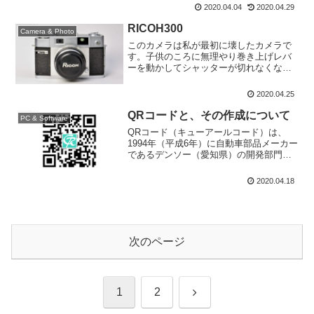
ルムを空送りすることが出来ずスムーズ
2020.04.04
2020.04.29
にフィルム装填が出来ない場合があるか
らです。EEシス...
RICOH300
Camera & Photo
このカメラは私が最初に壊したカメラで
す。子供のころに無理やり巻き上げレバ
ーを動かしてシャッターが切れなくなっ
て慌てたのを覚えています。それから暫
くして何故かシャッターが切れる時期も
2020.04.25
あったのですが、結局壊れてしまいまし
た。今回撮影に使用したも...
QRコードと、その作成について
PC & Software
QRコード（キューアールコード）は、
1994年（平成6年）に自動車部品メーカー
であるデンソー（愛知県）の開発部門
（現在は分離しデンソーウェーブ）が発
明したマトリックス型二次元コードであ
2020.04.18
る。 「QR」は Quick Response の頭字
語...
次のページ
次
1
2