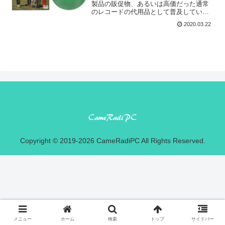
製品の販促物、あるいは高価だった通常
のレコードの代用品として普及していた
塩化ビニールのシート状の録音媒体がソ
2020.03.22
ノシートです。 1958年（昭和33年）にフ
ランスのS.A.I.P.というメーカーで開発さ
れたと...
Copyright © 2019-2026 CameRadiPC All Rights Reserved.
メニュー
ホーム
検索
トップ
サイドバー