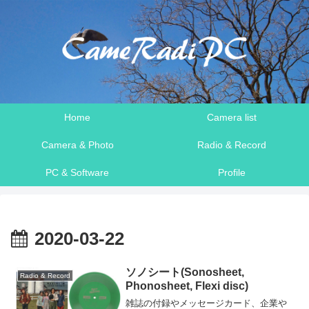
Home
Camera list
Camera & Photo
Radio & Record
PC & Software
Profile
2020-03-22
ソノシート(Sonosheet,
Radio & Record
Phonosheet, Flexi disc)
雑誌の付録やメッセージカード、企業や