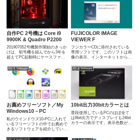
す。私は通常ペイントカーソルは
て、その切り...
"ブラシ先端" にその他カーソル
は "精細" で使...
自作PC 2号機は Core i9
FUJICOLOR IMAGE
9900K & Quadro P2200
VIEWER F
201907052号機製作開始のきっか
フジカラーCDに添付されている
けは、初号機を組んでから3年を
専用ソフトです。このソフトは画
超えてPC起動時にケースファン
像の表示、インターネットからの
が異音を出す事があるようになっ
プリント注文、スライドショーな
たことですが、他にも Windows
どの機能があります。ですが、今
PC & Software
PC & Software
10 PCの2台体制で故障やデータ
はいろいろなビューワーがありま
バックアップに備えるため
すのでインストールの必要はない
Photosh...
と思うのですが、もしWindo...
お薦めフリーソフト／My
10bit出力30bitカラーとは
Windows10－PC
普段使用しているPCのほぼ全て
は8bit出力でディスプレイも24bit
私のウインドウズ10-PCに入れて
カラーの表示です。表示色数が約
いるフリーソフトの中でお薦めで
1677万色というのは目にした事
きるソフトウェアを紹介していま
がある方も多いと思いますが、デ
す。インターネットブラウザ
ィスプレイへのカラー出力は
Google Chrome言わずと知れたブ
PC & Software
PC & Software