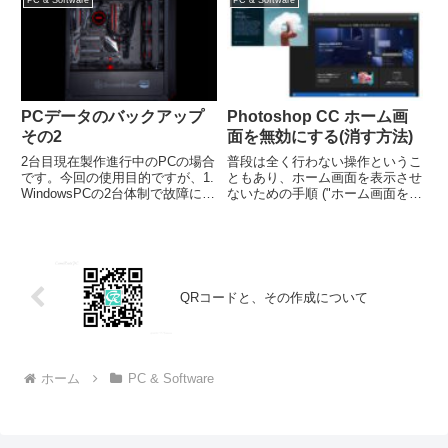
RGBの3色で各色8bit 256階調で
ラウザ、Windows10になり搭載
成り立ってい...
されたMicrosoft のEdge が使...
PCデータのバックアップ
Photoshop CC ホーム画
その2
面を無効にする(消す方法)
2台目現在製作進行中のPCの場合
普段は全く行わない操作というこ
です。今回の使用目的ですが、1.
ともあり、ホーム画面を表示させ
WindowsPCの2台体制で故障に備
ないための手順 ("ホーム画面を無
える 2. データバックアップも
効にする"方法) をいつも忘れてし
NTFSに 3. 作業、処理の高速
まっているので、ここに残してお
化 動画のエンコードやクロップ
こうと思います。
処理 4. 30bitカラーディスプレ
イ表示 などです。
QRコードと、その作成について
ホーム
PC & Software