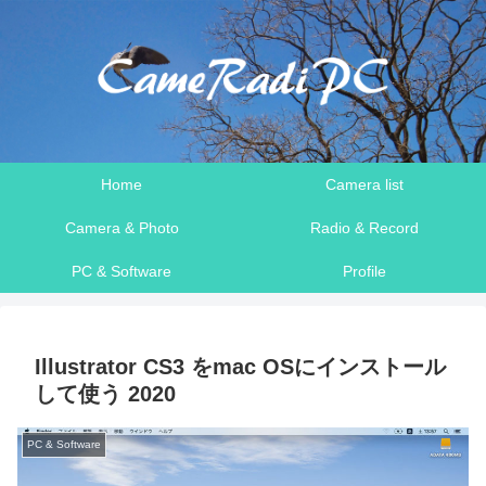
Home
Camera list
Camera & Photo
Radio & Record
PC & Software
Profile
Illustrator CS3 をmac OSにインストール
して使う 2020
PC & Software