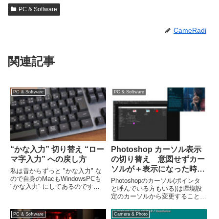
PC & Software
CameRadi
関連記事
PC & Software
PC & Software
“かな入力” 切り替え “ロー
Photoshop カーソル表示
マ字入力” への戻し方
の切り替え 意図せずカー
ソルが＋表示になった時
私は昔からずっと "かな入力" な
は・・・
ので自身のMacもWindowsPCも
Photoshopのカーソル(ポインタ
"かな入力" にしてあるのです
と呼んでいる方もいる)は環境設
が、意図せず ローマ字入力 に変
定のカーソルから変更することが
わっていたり、共用のPCを操作
出来ますが、まれに意図せず＋表
する場合に かな入力 に切り替え
示に変わってしまうことがありま
PC & Software
Camera & Photo
た方が効率が良いときなどに限っ