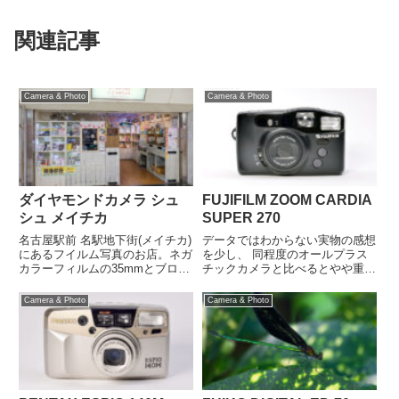
関連記事
Camera & Photo
Camera & Photo
ダイヤモンドカメラ シュ
FUJIFILM ZOOM CARDIA
シュ メイチカ
SUPER 270
名古屋駅前 名駅地下街(メイチカ)
データではわからない実物の感想
にあるフイルム写真のお店。ネガ
を少し、 同程度のオールプラス
カラーフィルムの35mmとブロー
チックカメラと比べるとやや重さ
ニーの現像を小さなお店の中で今
がある感じを受け全体的にプラス
でもやってます。即日仕上げ。フ
チックの割にはしっかりとしてい
Camera & Photo
Camera & Photo
ィルム現像と同時にデータCDを
る印象です。ズームボタンが右手
作ればi-Phoneなら無料で転送す
側ではなくカメラを支える左手側
ることができます。...
のしかも正面にあるのが特徴的
で...