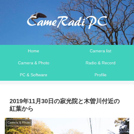
Home
Camera list
Camera & Photo
Radio & Record
PC & Software
Profile
2019年11月30日の寂光院と木曽川付近の
紅葉から
Camera & Photo