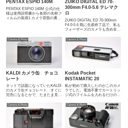
PENTAX ESPIO 140M
ZUIKO DIGITAL ED 70-
300mm F4.0-5.6 テレマク
PENTAX ESPIO 140M 公式の仕
ロ
様は使用説明書から各部の名称フ
ィルムの装填1.カメラ背面の裏蓋
ZUIKO DIGITAL ED 70-300mm
開放レバーを下に下げると裏蓋が
F4.0-5.6 既に生産終了品で、私も
少し開きます。※ フィルムを入
フォーザーズのカメラも含め全て
れるときは、直射日光が当たらな
を手放してしまいましたが、フォ
い場所で行いましょう。2.裏蓋を
ーサーズでは換算600mmまでの
Camera & Photo
Camera & Photo
手前に引いて...
超望遠ズームレンズとなり、等倍
相当のテレマクロ撮影も出来...
KALDI カメラ缶 チョコ
Kodak Pocket
レート
INSTAMATIC 20
ネットで話題になっていたKALDI
私が初めて購入したのがこのカメ
のカメラ缶チョコレート、すぐに
ラでした。電池不要でカートリッ
完売になるとかで、たまたま見か
ジ式のフイルムを入れるだけの簡
けたのでブラックを1缶買ってみ
単操作、撮影後にフィルムを巻き
ました。外観はこんな感じです、
戻す必要もなくフイルムの取り扱
Camera & Photo
Camera & Photo
意外とシッカリしてるように思わ
いによる失敗はありませんでし
れました。カメラのプリントも凝
た。1972年にコダックがそれま
っていて、レンズやファイン...
での画面サイズ26mm×26m...