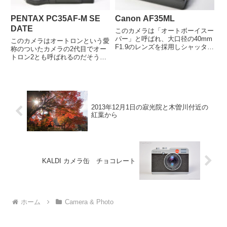
PENTAX PC35AF-M SE
Canon AF35ML
DATE
このカメラは「オートボーイスー
パー」と呼ばれ、大口径の40mm
このカメラはオートロンという愛
F1.9のレンズを採用しシャッター
称のついたカメラの2代目でオー
は電磁駆動のボタン式で、オート
トロン2とも呼ばれるのだそうで
フォーカスにCCDセンサーによ
す。フィルムのDXシステムを日
る三角測量方式を採用した35mm
本で初めて採用したカメラでもあ
サイズの全自動のカメラです。た
るとか・・・ レンズバリアの絶
だしカメラ自体にはオ...
妙なフォルムを見て即買いしまし
た。ジャンクでしたけど各部の
名...
2013年12月1日の寂光院と木曽川付近の
紅葉から
KALDI カメラ缶 チョコレート
ホーム
Camera & Photo