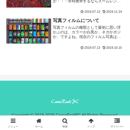
が・・・常時携帯するならズームレンズ
付きの高級コンデジとかもいいんです
が、クラッセにリバーサルフイルムとか
2019.07.13
2019.11.24
デジでも単焦点とか、制約があった方が
気合いが入る...
写真フィルムについて
Camera & Photo
写真フィルムの種類として最初に思い浮
かぶのは、カラーか白黒か、ネガかポジ
か、ですよね。現在のフィルム写真はレ
ンズ付きフィルムの"写ルンです"を使う
とか、インスタグラムを見てとか趣味の
2019.07.13
2019.10.15
写真あるいは作品創りが主であると思い
ます。それらはネガカラ...
Copyright © 2019-2026 CameRadiPC All Rights Reserved.
メニュー
ホーム
検索
トップ
サイドバー