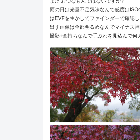
また おつなもんではないですか?
雨の日は光量不足気味なんで感度はISO4
はEVFを生かしてファインダーで確認
出す画像は全部明るめなんでマイナス補
撮影+傘持ちなんで手ぶれを見込んで何