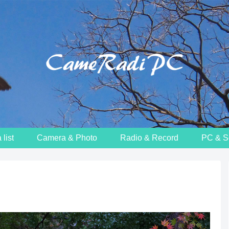
list
Camera & Photo
Radio & Record
PC & S