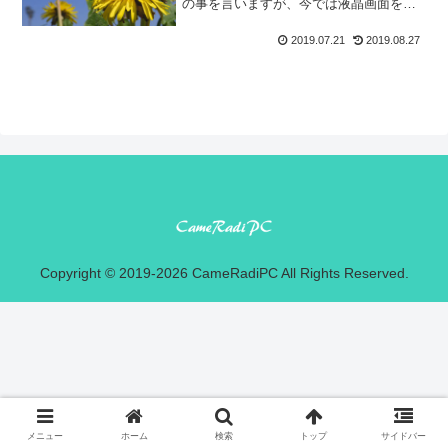
の事を言いますが、今では液晶画面を見
ないで撮影する方法とも言いかえられま
す。例えば人混みの中から何かを撮影す
2019.07.21
2019.08.27
る場合にカメラを頭上高く上げて撮った
り、予めカメラを固定し撮...
Copyright © 2019-2026 CameRadiPC All Rights Reserved.
メニュー
ホーム
検索
トップ
サイドバー