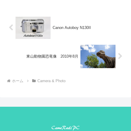
カメラ。 カメラとしてはじめて
切ってみることに LomoChrome
通産省グッドデザイン大賞をとっ
Metropolisは、Lomographyが、
たのはこのXA2です。公式資料は
2020年より販売しているネガカ
製品ミュージアム内各部の名...
ラーフィルムです。 開発から
販...
Canon Autoboy N130II
東山動物園恐竜像 2010年8月
ホーム
Camera & Photo