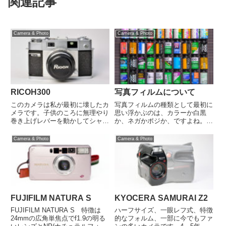
関連記事
Camera & Photo
Camera & Photo
RICOH300
写真フィルムについて
このカメラは私が最初に壊したカ
写真フィルムの種類として最初に
メラです。子供のころに無理やり
思い浮かぶのは、カラーか白黒
巻き上げレバーを動かしてシャッ
か、ネガかポジか、ですよね。現
ターが切れなくなって慌てたのを
在のフィルム写真はレンズ付きフ
覚えています。それから暫くして
ィルムの"写ルンです"を使うと
Camera & Photo
Camera & Photo
何故かシャッターが切れる時期も
か、インスタグラムを見てとか趣
あったのですが、結局壊れてしま
味の写真あるいは作品創りが主で
いました。今回撮影に使用した
あると思います。それらはネガカ
も...
ラ...
FUJIFILM NATURA S
KYOCERA SAMURAI Z2
FUJIFILM NATURA S 特徴は
ハーフサイズ、一眼レフ式、特徴
24mmの広角単焦点でf1.9の明る
的なフォルム、一部に今でもファ