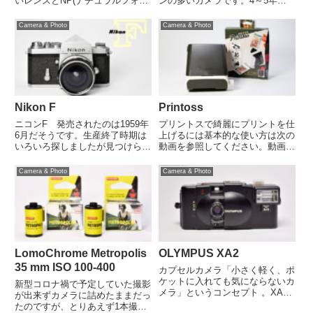
いレンズとNP(ナチュラルフォト)
ンの多いカメラです。4～5年前
モードでしょうか、NPモードは
までは使えない個体を含めると4
このカメラで初めて搭載されたと
台ほど持っていましたが、全て譲
Camera & Photo
Camera & Photo
思います。
ったり処分したりで手元には1台
も残っていませんでした。なので
今回縁あって見つけた1台を再
び...
Nikon F
Printoss
ニコンF 発売されたのは1959年
プリントスで綺麗にプリントを仕
6月だそうです。生産終了時期は
上げるには基本的な使い方は次の
いろいろ探しましたが見つけられ
動画を参照してください。動画の
ませんでした。F2が発売された
中でも解説されていますが、1つ
のが1971年9月とのことなので、
の大きなポイントは必ずスマホの
Camera & Photo
Camera & Photo
それからしばらくして終了したの
明るさを最大にすることです。
ではないかと推測はできます。だ
iPhoneの場合は、画面表示と明
としても10数年にわた...
るさ → 明るさのスライダー...
LomoChrome Metropolis
OLYMPUS XA2
35 mm ISO 100-400
カプセルカメラ「小さく軽く、ポ
ケットに入れても気にならないカ
新型コロナ禍で予定していた撮影
メラ」というコンセプト 。XAを
が出来ずカメラに詰めたままだっ
ベースに初心者向けに改良された
たのですが、とりあえず1本撮り