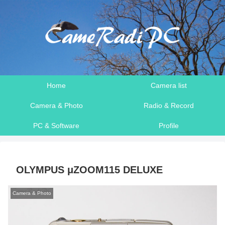
Home
Camera list
Camera & Photo
Radio & Record
PC & Software
Profile
OLYMPUS μZOOM115 DELUXE
Camera & Photo