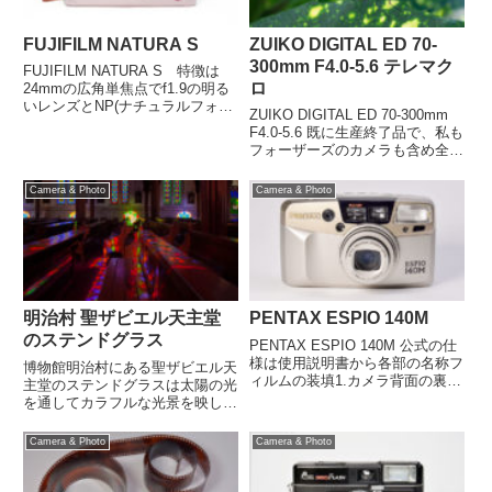
FUJIFILM NATURA S
ZUIKO DIGITAL ED 70-
300mm F4.0-5.6 テレマク
FUJIFILM NATURA S 特徴は
ロ
24mmの広角単焦点でf1.9の明る
いレンズとNP(ナチュラルフォト)
ZUIKO DIGITAL ED 70-300mm
モードでしょうか、NPモードは
F4.0-5.6 既に生産終了品で、私も
このカメラで初めて搭載されたと
フォーザーズのカメラも含め全て
思います。
を手放してしまいましたが、フォ
ーサーズでは換算600mmまでの
Camera & Photo
Camera & Photo
超望遠ズームレンズとなり、等倍
相当のテレマクロ撮影も出来...
明治村 聖ザビエル天主堂
PENTAX ESPIO 140M
のステンドグラス
PENTAX ESPIO 140M 公式の仕
様は使用説明書から各部の名称フ
博物館明治村にある聖ザビエル天
ィルムの装填1.カメラ背面の裏蓋
主堂のステンドグラスは太陽の光
開放レバーを下に下げると裏蓋が
を通してカラフルな光景を映し出
少し開きます。※ フィルムを入
します。 2011年10月29日 愛知
れるときは、直射日光が当たらな
県犬山市 博物館明治村
Camera & Photo
Camera & Photo
い場所で行いましょう。2.裏蓋を
手前に引いて...