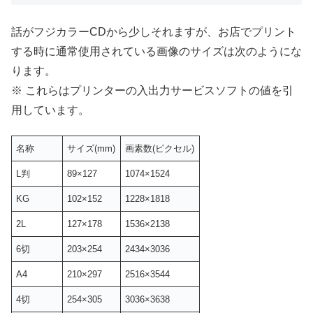
話がフジカラーCDから少しそれますが、お店でプリント
する時に通常使用されている画像のサイズは次のようにな
ります。
※ これらはプリンターの入出力サービスソフトの値を引
用しています。
名称
サイズ(mm)
画素数(ピクセル)
L判
89×127
1074×1524
KG
102×152
1228×1818
2L
127×178
1536×2138
6切
203×254
2434×3036
A4
210×297
2516×3544
4切
254×305
3036×3638