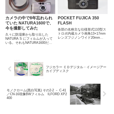
カメラの中で8年忘れられ
POCKET FUJICA 350
ていた NATURA1600で、
FLASH
今を撮影してみた
各部の名称主な仕様形式110型ス
トロボ内蔵カメラ画角13×17mm
久々に防湿庫から取り出した
レンズフジノンワイド20mm
NATURA S にフィルムが入って
F5.6（3群4枚）シャッターメカ
いる。それもNATURA1600だっ
ニカル（1/100、1/400）シンクロ
た。壊れていたNATURA
ストロボ内蔵ファインダーアルバ
CLASSICA が思いがけず復活し
タ式ブライトフレーム焦点調節固
ましたが、そうでなければこのカ
定焦点（P...
メラで最後のNATURA1600を撮
るはずでし...
フジカラー ＣＤデジタル・イメージアー
カイブディスク
モノクローム(黒白写真) その2-2 － C-41
／CN-16現像BWフィルム ILFORD XP2
400