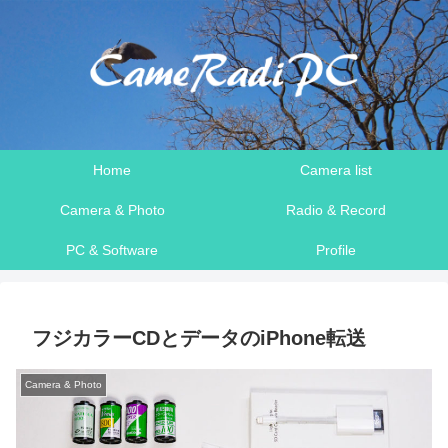
Home
Camera list
Camera & Photo
Radio & Record
PC & Software
Profile
フジカラーCDとデータのiPhone転送
Camera & Photo