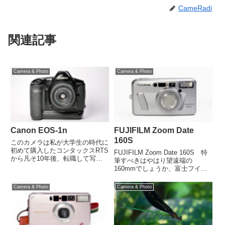
CameRadi
関連記事
Camera & Photo
Camera & Photo
Canon EOS-1n
FUJIFILM Zoom Date
160S
このカメラは私が大学生の時代に
初めて購入したコンタックスRTS
FUJIFILM Zoom Date 160S 特
から凡そ10年後、転職して写真
筆すべきはやはり望遠端の
関係の仕事についてから購入した
160mmでしょうか、富士フイル
一眼レフとしては二代目となるカ
ムのフィルムコンパクトの中では
メラです。2017年6月にこのカメ
一番です。もう一つマクロモード
Camera & Photo
Camera & Photo
ラではよくあるバッテリーの残量
というのもありますf=160mm固
があるにもかかわらず b...
定で撮影距離が0.65m～1.3m