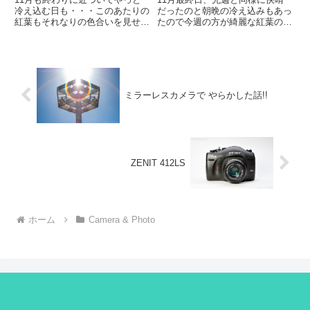
冷え込む日も・・・このあたりの
だったのと朝晩の冷え込みもあっ
紅葉もそれなりの色合いを見せる
たので今週の方が綺麗な紅葉の景
ようになってきました。もう枯れ
色が見られるのではないと期待し
始めてしわしわになった葉も多い
て再訪。寂光院手前山道では車の
ので昔のような一面の紅葉は望め
渋滞の列が動かない・・・この道
ませんが、秋晴れの青空の下紅葉
に入る曲がり角で渋滞中と表示さ
のある風景を切り撮ってきまし
れていたのにね、いつになった
た...
ら...
ミラーレスカメラで やらかした話!!
ZENIT 412LS
ホーム
Camera & Photo