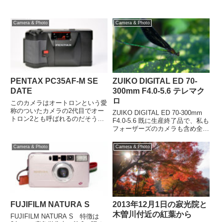
Camera & Photo
Camera & Photo
PENTAX PC35AF-M SE
ZUIKO DIGITAL ED 70-
DATE
300mm F4.0-5.6 テレマク
ロ
このカメラはオートロンという愛
称のついたカメラの2代目でオー
ZUIKO DIGITAL ED 70-300mm
トロン2とも呼ばれるのだそうで
F4.0-5.6 既に生産終了品で、私も
す。フィルムのDXシステムを日
フォーザーズのカメラも含め全て
本で初めて採用したカメラでもあ
を手放してしまいましたが、フォ
るとか・・・ レンズバリアの絶
ーサーズでは換算600mmまでの
Camera & Photo
Camera & Photo
妙なフォルムを見て即買いしまし
超望遠ズームレンズとなり、等倍
た。ジャンクでしたけど各部の
相当のテレマクロ撮影も出来...
名...
FUJIFILM NATURA S
2013年12月1日の寂光院と
木曽川付近の紅葉から
FUJIFILM NATURA S 特徴は