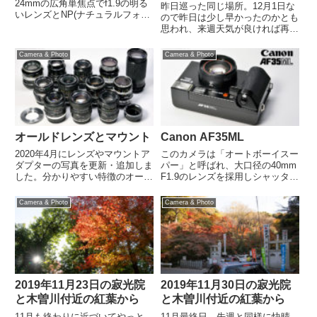
24mmの広角単焦点でf1.9の明る
昨日巡った同じ場所。12月1日な
いレンズとNP(ナチュラルフォト)
ので昨日は少し早かったのかとも
モードでしょうか、NPモードは
思われ、来週天気が良ければ再訪
このカメラで初めて搭載されたと
しようかと思います。こちらの方
思います。
が木々の色合いがより鮮やかで広
Camera & Photo
Camera & Photo
い範囲の紅葉が見られます。
2019年11月23日の寂光院と木曽
川付近の紅葉ただ此のあたり...
オールドレンズとマウント
Canon AF35ML
2020年4月にレンズやマウントア
このカメラは「オートボーイスー
ダプターの写真を更新・追加しま
パー」と呼ばれ、大口径の40mm
した。分かりやすい特徴のオール
F1.9のレンズを採用しシャッター
ドレンズをピックアップしてみま
は電磁駆動のボタン式で、オート
した。ぐるぐるボケ、バブルボ
フォーカスにCCDセンサーによ
Camera & Photo
Camera & Photo
ケ、星形ボケ、フレアなどはそれ
る三角測量方式を採用した35mm
らのレンズが作られた当時はデメ
サイズの全自動のカメラです。た
リットだったのだと思います。...
だしカメラ自体にはオ...
2019年11月23日の寂光院
2019年11月30日の寂光院
と木曽川付近の紅葉から
と木曽川付近の紅葉から
11月も終わりに近づいてやっと
11月最終日、先週と同様に快晴