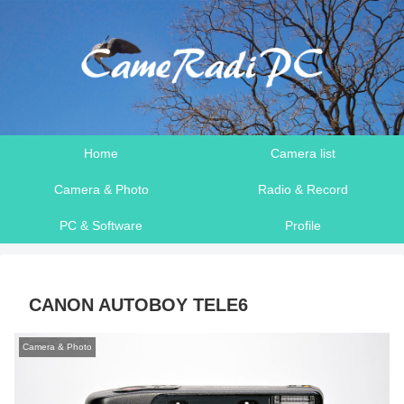
Home
Camera list
Camera & Photo
Radio & Record
PC & Software
Profile
CANON AUTOBOY TELE6
Camera & Photo